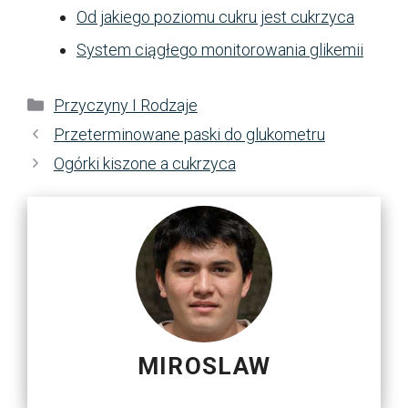
Od jakiego poziomu cukru jest cukrzyca
System ciągłego monitorowania glikemii
Kategorie
Przyczyny I Rodzaje
Przeterminowane paski do glukometru
Ogórki kiszone a cukrzyca
MIROSLAW