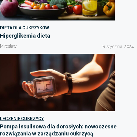
DIETA DLA CUKRZYKOW
Hiperglikemia dieta
Miroslaw
8 stycznia, 2024
LECZENIE CUKRZYCY
Pompa insulinowa dla dorosłych: nowoczesne
rozwiązania w zarządzaniu cukrzycą