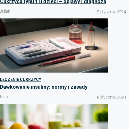
Cukrzyca typu 1 u dzieci – objawy i diagnoza
Julian
5 stycznia, 2024
LECZENIE CUKRZYCY
Dawkowanie insuliny: normy i zasady
Karol
5 stycznia, 2024