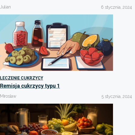
Julian
6 stycznia, 2024
LECZENIE CUKRZYCY
Remisja cukrzycy typu 1
Miroslaw
5 stycznia, 2024