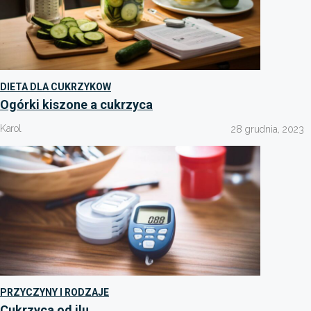
DIETA DLA CUKRZYKOW
Ogórki kiszone a cukrzyca
Karol
28 grudnia, 2023
PRZYCZYNY I RODZAJE
Cukrzyca od ilu