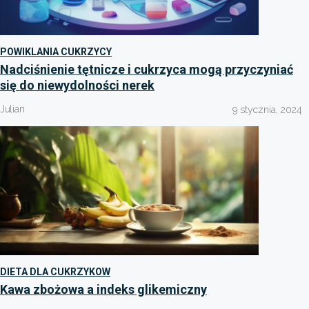
POWIKLANIA CUKRZYCY
Nadciśnienie tętnicze i cukrzyca mogą przyczyniać
się do niewydolności nerek
Julian
9 stycznia, 2024
DIETA DLA CUKRZYKOW
Kawa zbożowa a indeks glikemiczny