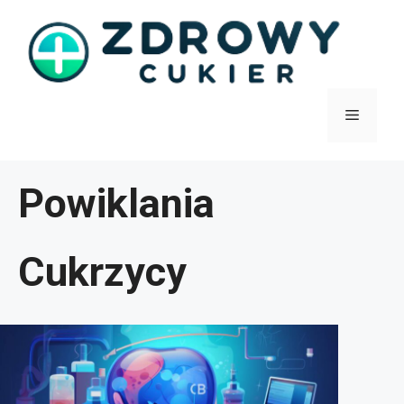
Przejdź
do
treści
Menu
Powiklania
Cukrzycy