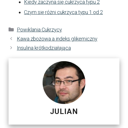
Kiedy zaczyna się cukrzyca typu 2
Czym się różni cukrzyca typu 1 od 2
Kategorie
Powiklania Cukrzycy
Kawa zbożowa a indeks glikemiczny
Insulina krótkodziałająca
JULIAN