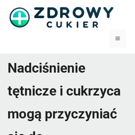
Przejdź
do
treści
Menu
Nadciśnienie
tętnicze i cukrzyca
mogą przyczyniać