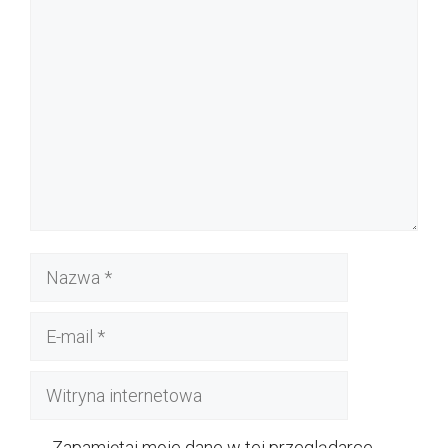
Komentarz
Nazwa
E-
mail
Witryna
internetowa
Zapamiętaj moje dane w tej przeglądarce