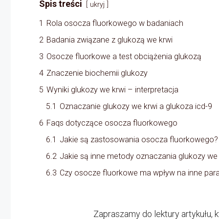
Spis treści
ukryj
1
Rola osocza fluorkowego w badaniach
2
Badania związane z glukozą we krwi
3
Osocze fluorkowe a test obciążenia glukozą
4
Znaczenie biochemii glukozy
5
Wyniki glukozy we krwi – interpretacja
5.1
Oznaczanie glukozy we krwi a glukoza icd-9
6
Faqs dotyczące osocza fluorkowego
6.1
Jakie są zastosowania osocza fluorkowego?
6.2
Jakie są inne metody oznaczania glukozy we 
6.3
Czy osocze fluorkowe ma wpływ na inne par
Zapraszamy do lektury artykułu,