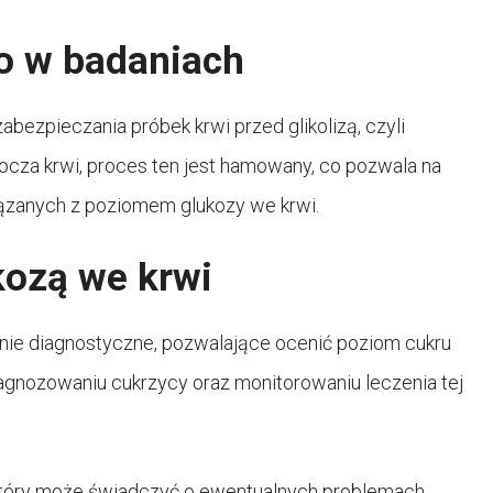
o w badaniach
bezpieczania próbek krwi przed glikolizą, czyli
socza krwi, proces ten jest hamowany, co pozwala na
iązanych z poziomem glukozy we krwi.
kozą we krwi
ie diagnostyczne, pozwalające ocenić poziom cukru
diagnozowaniu cukrzycy oraz monitorowaniu leczenia tej
 który może świadczyć o ewentualnych problemach