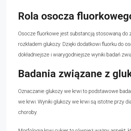
Rola osocza fluorkoweg
Osocze fluorkowe jest substancją stosowaną do za
rozkładem glukozy. Dzięki dodatkowi fluorku do o
dokładniejsze i wiarygodniejsze wyniki badań zw
Badania związane z glu
Oznaczanie glukozy we krwi to podstawowe badan
we krwi. Wyniki glukozy we krwi są istotne przy 
choroby.
Morfologia krwi cukier to również ważny aspekt,