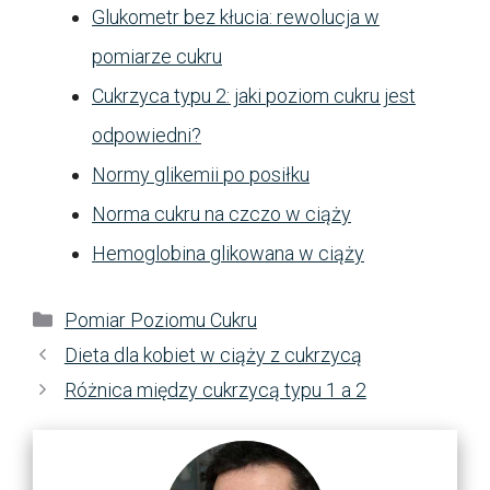
Glukometr bez kłucia: rewolucja w
pomiarze cukru
Cukrzyca typu 2: jaki poziom cukru jest
odpowiedni?
Normy glikemii po posiłku
Norma cukru na czczo w ciąży
Hemoglobina glikowana w ciąży
Kategorie
Pomiar Poziomu Cukru
Dieta dla kobiet w ciąży z cukrzycą
Różnica między cukrzycą typu 1 a 2