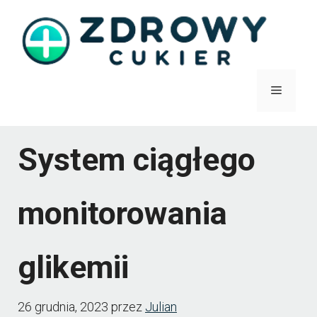
Przejdź
do
treści
Menu
System ciągłego
monitorowania
glikemii
26 grudnia, 2023
przez
Julian