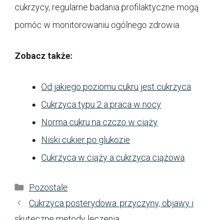
cukrzycy, regularne badania profilaktyczne mogą
pomóc w monitorowaniu ogólnego zdrowia.
Zobacz także:
Od jakiego poziomu cukru jest cukrzyca
Cukrzyca typu 2 a praca w nocy
Norma cukru na czczo w ciąży
Niski cukier po glukozie
Cukrzyca w ciąży a cukrzyca ciążowa
Kategorie
Pozostale
Cukrzyca posterydowa: przyczyny, objawy i
skuteczne metody leczenia