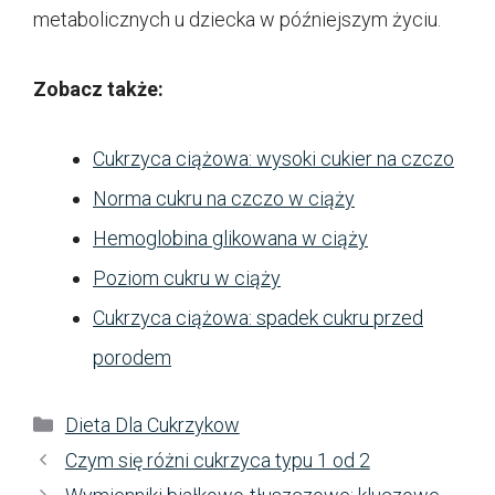
metabolicznych u dziecka w późniejszym życiu.
Zobacz także:
Cukrzyca ciążowa: wysoki cukier na czczo
Norma cukru na czczo w ciąży
Hemoglobina glikowana w ciąży
Poziom cukru w ciąży
Cukrzyca ciążowa: spadek cukru przed
porodem
Kategorie
Dieta Dla Cukrzykow
Czym się różni cukrzyca typu 1 od 2