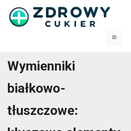
Przejdź
do
treści
Menu
Wymienniki
białkowo-
tłuszczowe: