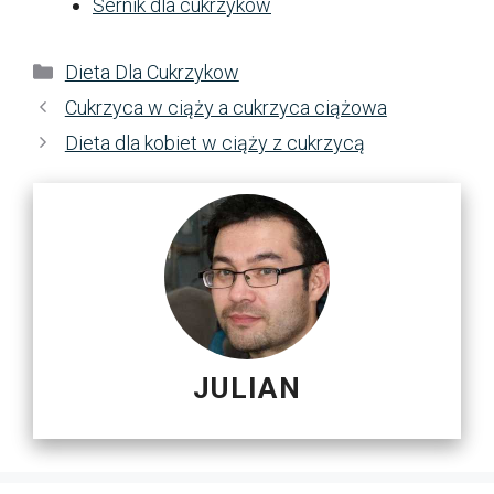
Sernik dla cukrzyków
Kategorie
Dieta Dla Cukrzykow
Cukrzyca w ciąży a cukrzyca ciążowa
Dieta dla kobiet w ciąży z cukrzycą
JULIAN