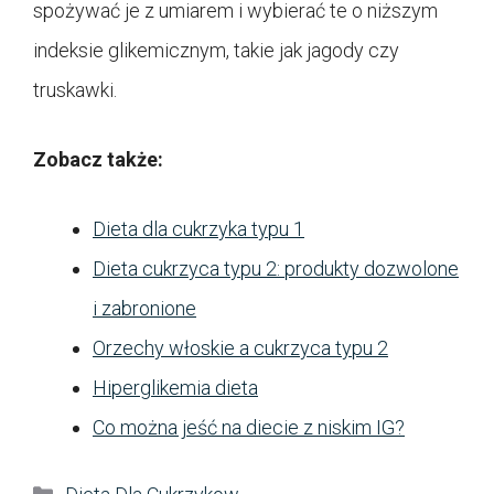
spożywać je z umiarem i wybierać te o niższym
indeksie glikemicznym, takie jak jagody czy
truskawki.
Zobacz także:
Dieta dla cukrzyka typu 1
Dieta cukrzyca typu 2: produkty dozwolone
i zabronione
Orzechy włoskie a cukrzyca typu 2
Hiperglikemia dieta
Co można jeść na diecie z niskim IG?
Kategorie