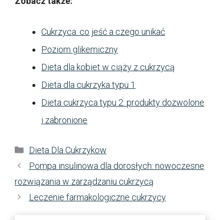
Zobacz także:
Cukrzyca: co jeść a czego unikać
Poziom glikemiczny
Dieta dla kobiet w ciąży z cukrzycą
Dieta dla cukrzyka typu 1
Dieta cukrzyca typu 2: produkty dozwolone
i zabronione
Kategorie
Dieta Dla Cukrzykow
Pompa insulinowa dla dorosłych: nowoczesne
rozwiązania w zarządzaniu cukrzycą
Leczenie farmakologiczne cukrzycy