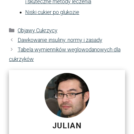
i skuteczne metody leczenia
Niski cukier po glukozie
Kategorie
Objawy Cukrzycy
Dawkowanie insuliny: normy i zasady
Tabela wymienników węglowodanowych dla
cukrzyków
JULIAN