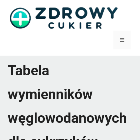
Przejdź
do
treści
Menu
Tabela
wymienników
węglowodanowych