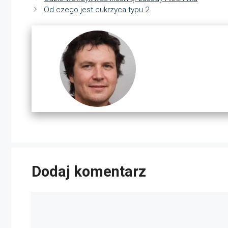
Od czego jest cukrzyca typu 2
Dodaj komentarz
Komentarz