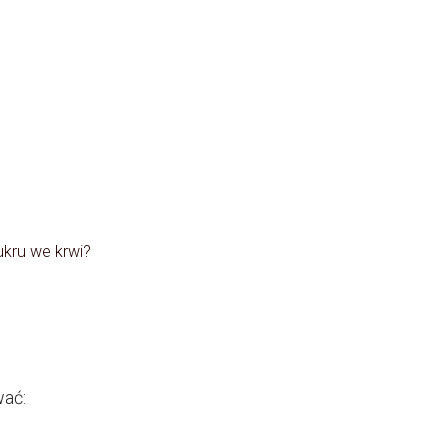
kru we krwi?
wać: