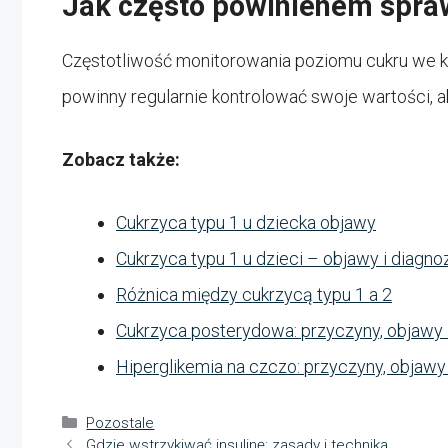
Jak często powinienem spra
Częstotliwość monitorowania poziomu cukru we kr
powinny regularnie kontrolować swoje wartości, 
Zobacz także:
Cukrzyca typu 1 u dziecka objawy
Cukrzyca typu 1 u dzieci – objawy i diagno
Różnica między cukrzycą typu 1 a 2
Cukrzyca posterydowa: przyczyny, objawy 
Hiperglikemia na czczo: przyczyny, objawy
Kategorie
Pozostale
Gdzie wstrzykiwać insulinę: zasady i technika