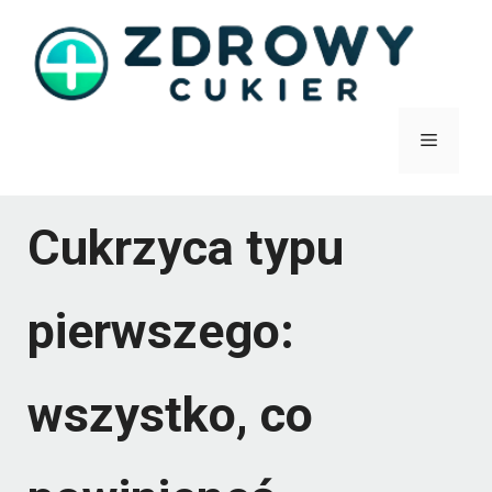
Przejdź
do
treści
Menu
Cukrzyca typu
pierwszego:
wszystko, co