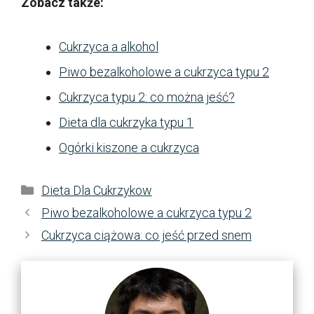
Zobacz także:
Cukrzyca a alkohol
Piwo bezalkoholowe a cukrzyca typu 2
Cukrzyca typu 2: co można jeść?
Dieta dla cukrzyka typu 1
Ogórki kiszone a cukrzyca
Kategorie
Dieta Dla Cukrzykow
Piwo bezalkoholowe a cukrzyca typu 2
Cukrzyca ciążowa: co jeść przed snem