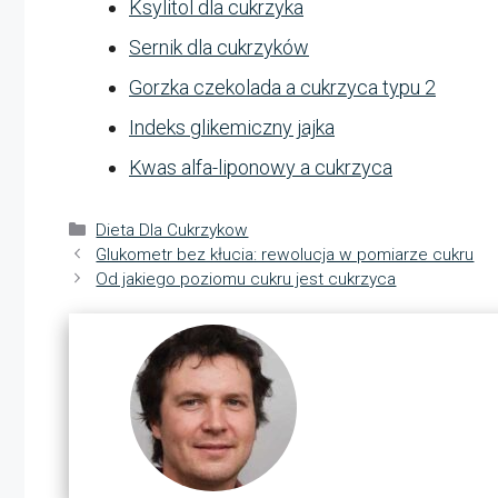
Ksylitol dla cukrzyka
Sernik dla cukrzyków
Gorzka czekolada a cukrzyca typu 2
Indeks glikemiczny jajka
Kwas alfa-liponowy a cukrzyca
Kategorie
Dieta Dla Cukrzykow
Glukometr bez kłucia: rewolucja w pomiarze cukru
Od jakiego poziomu cukru jest cukrzyca