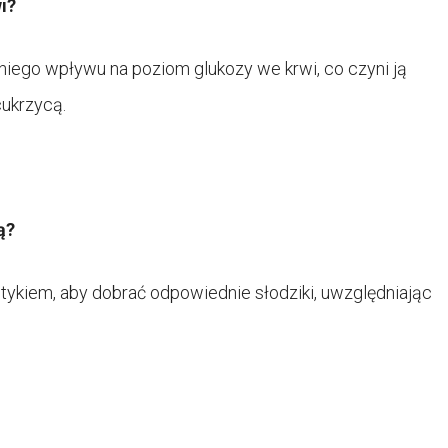
i?
niego wpływu na poziom glukozy we krwi, co czyni ją
ukrzycą.
ą?
tetykiem, aby dobrać odpowiednie słodziki, uwzględniając